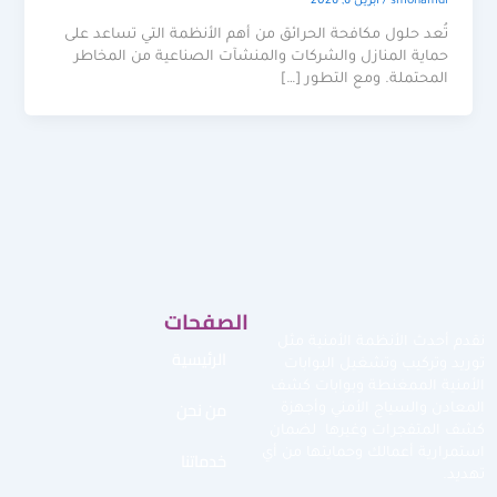
smohamdi
/
أبريل 6, 2026
تُعد حلول مكافحة الحرائق من أهم الأنظمة التي تساعد على
حماية المنازل والشركات والمنشآت الصناعية من المخاطر
المحتملة. ومع التطور […]
الصفحات
نقدم أحدث الأنظمة الأمنية مثل
الرئيسية
توريد وتركيب وتشغيل البوابات
الأمنية الممغنطة وبوابات كشف
من نحن
المعادن والسياج الأمني وأجهزة
كشف المتفجرات وغيرها لضمان
استمرارية أعمالك وحمايتها من أي
خدماتنا
تهديد.