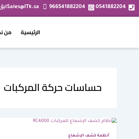
خطي
ابق
Sales@ITk.sa
966541882204
0541882204
لى
لمحتوى
الرئيسية
من ن
حساسات حركة المركبات
أنظمة كشف الإشعاع