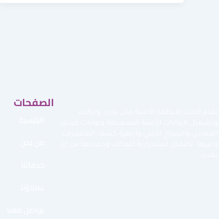
الصفحات
نقدم أحدث الأنظمة الأمنية مثل توريد وتركيب
الرئيسية
وتشغيل البوابات الأمنية الممغنطة وبوابات كشف
المعادن والسياج الأمني وأجهزة كشف المتفجرات
من نحن
وغيرها لضمان استمرارية أعمالك وحمايتها من أي
تهديد.
خدماتنا
عملاؤنا
تواصل معنا