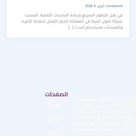
smohamdi
/
أبريل 5, 2026
في ظل التطور السريع وزيادة التحديات الأمنية، أصبحت
شركة حلول أمنية في المملكة الخيار الأمثل لحماية الأفراد
والمنشآت باستخدام أحدث […]
الصفحات
نقدم أحدث الأنظمة الأمنية مثل
الرئيسية
توريد وتركيب وتشغيل البوابات
الأمنية الممغنطة وبوابات كشف
من نحن
المعادن والسياج الأمني وأجهزة
كشف المتفجرات وغيرها لضمان
استمرارية أعمالك وحمايتها من أي
خدماتنا