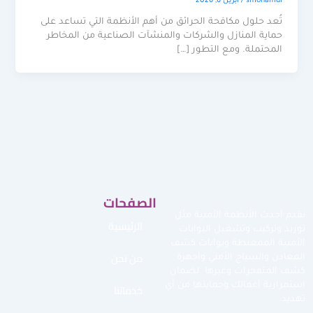
smohamdi
/
أبريل 6, 2026
تُعد حلول مكافحة الحرائق من أهم الأنظمة التي تساعد على
حماية المنازل والشركات والمنشآت الصناعية من المخاطر
المحتملة. ومع التطور […]
الصفحات
نقدم أحدث الأنظمة الأمنية مثل
الرئيسية
توريد وتركيب وتشغيل البوابات
الأمنية الممغنطة وبوابات كشف
من نحن
المعادن والسياج الأمني وأجهزة
كشف المتفجرات وغيرها لضمان
استمرارية أعمالك وحمايتها من أي
خدماتنا
تهديد.