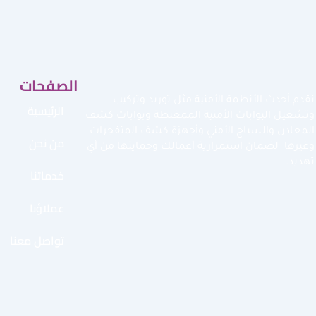
الصفحات
نقدم أحدث الأنظمة الأمنية مثل توريد وتركيب
الرئيسية
وتشغيل البوابات الأمنية الممغنطة وبوابات كشف
المعادن والسياج الأمني وأجهزة كشف المتفجرات
من نحن
وغيرها لضمان استمرارية أعمالك وحمايتها من أي
تهديد.
خدماتنا
عملاؤنا
تواصل معنا