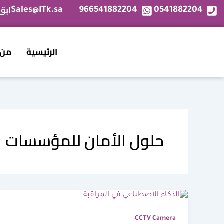
خطي
ابق
Sales@ITk.sa
966541882204
0541882204
لى
لمحتوى
الرئيسية
من 
حلول الأمان للمؤسسات
CCTV Camera