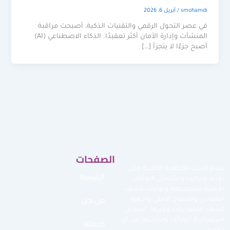
smohamdi
/
أبريل 6, 2026
في عصر التحول الرقمي والتقنيات الذكية، أصبحت مراقبة
المنشآت وإدارة الأمان أكثر تعقيدًا. الذكاء الاصطناعي (AI)
أصبح جزءًا لا يتجزأ […]
الصفحات
نقدم أحدث الأنظمة الأمنية مثل
الرئيسية
توريد وتركيب وتشغيل البوابات
الأمنية الممغنطة وبوابات كشف
من نحن
المعادن والسياج الأمني وأجهزة
كشف المتفجرات وغيرها لضمان
استمرارية أعمالك وحمايتها من أي
خدماتنا