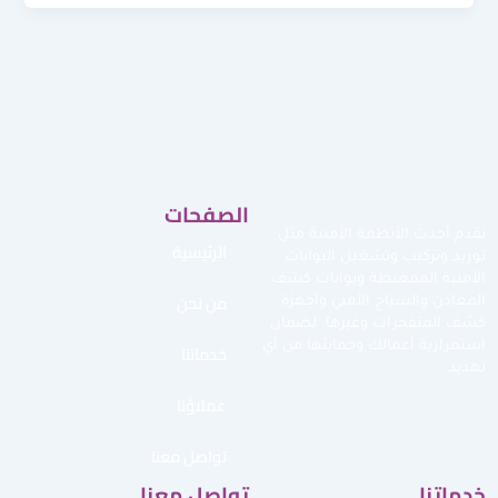
الصفحات
نقدم أحدث الأنظمة الأمنية مثل
الرئيسية
توريد وتركيب وتشغيل البوابات
الأمنية الممغنطة وبوابات كشف
من نحن
المعادن والسياج الأمني وأجهزة
كشف المتفجرات وغيرها لضمان
استمرارية أعمالك وحمايتها من أي
خدماتنا
تهديد.
عملاؤنا
تواصل معنا
خدماتنا
تواصل معنا