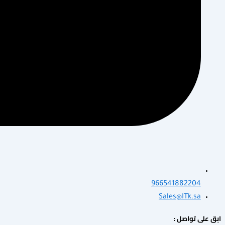
966541882204
Sales@ITk.sa
ابق على تواصل :