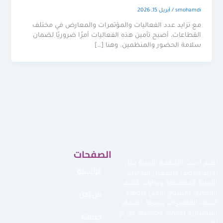
smohamdi
/
أبريل 15, 2026
مع تزايد عدد الفعاليات والمؤتمرات والمعارض في مختلف
القطاعات، أصبح تأمين هذه الفعاليات أمرًا ضروريًا لضمان
سلامة الحضور والمنظمين. وهنا […]
الصفحات
نقدم أحدث الأنظمة الأمنية مثل
الرئيسية
توريد وتركيب وتشغيل البوابات
الأمنية الممغنطة وبوابات كشف
من نحن
المعادن والسياج الأمني وأجهزة
كشف المتفجرات وغيرها لضمان
استمرارية أعمالك وحمايتها من أي
خدماتنا