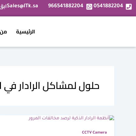
خطي
ابق
Sales@ITk.sa
966541882204
0541882204
لى
لمحتوى
الرئيسية
من 
حلول لمشاكل الرادار في 
CCTV Camera