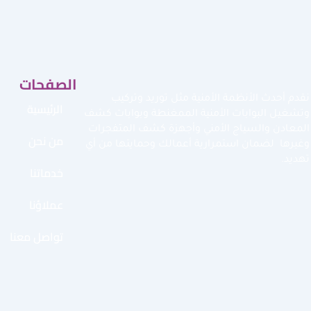
الصفحات
نقدم أحدث الأنظمة الأمنية مثل توريد وتركيب
الرئيسية
وتشغيل البوابات الأمنية الممغنطة وبوابات كشف
المعادن والسياج الأمني وأجهزة كشف المتفجرات
من نحن
وغيرها لضمان استمرارية أعمالك وحمايتها من أي
تهديد.
خدماتنا
عملاؤنا
تواصل معنا