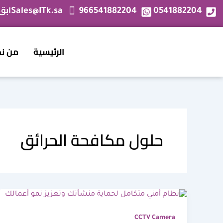
خطي
ابق
Sales@ITk.sa
966541882204
0541882204
لى
لمحتوى
الرئيسية
من ن
حلول مكافحة الحرائق
CCTV Camera