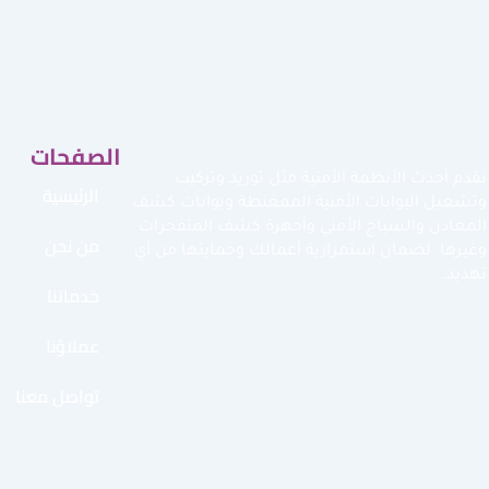
الصفحات
نقدم أحدث الأنظمة الأمنية مثل توريد وتركيب
الرئيسية
وتشغيل البوابات الأمنية الممغنطة وبوابات كشف
المعادن والسياج الأمني وأجهزة كشف المتفجرات
من نحن
وغيرها لضمان استمرارية أعمالك وحمايتها من أي
تهديد.
خدماتنا
عملاؤنا
تواصل معنا