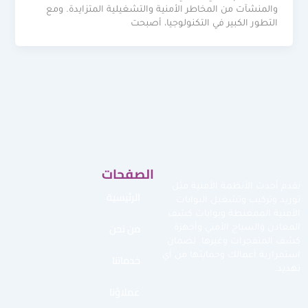
والمنشآت من المخاطر الأمنية والتشغيلية المتزايدة. ومع
التطور الكبير في التكنولوجيا، أصبحت
الصفحات
نقدم أحدث الأنظمة الأمنية مثل
الرئيسية
توريد وتركيب وتشغيل البوابات
الأمنية الممغنطة وبوابات كشف
من نحن
المعادن والسياج الأمني وأجهزة
كشف المتفجرات وغيرها لضمان
استمرارية أعمالك وحمايتها من أي
خدماتنا
تهديد.
عملاؤنا