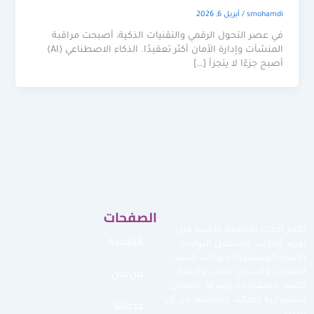
smohamdi
/
أبريل 6, 2026
في عصر التحول الرقمي والتقنيات الذكية، أصبحت مراقبة
المنشآت وإدارة الأمان أكثر تعقيدًا. الذكاء الاصطناعي (AI)
أصبح جزءًا لا يتجزأ […]
الصفحات
نقدم أحدث الأنظمة الأمنية مثل
الرئيسية
توريد وتركيب وتشغيل البوابات
الأمنية الممغنطة وبوابات كشف
من نحن
المعادن والسياج الأمني وأجهزة
كشف المتفجرات وغيرها لضمان
استمرارية أعمالك وحمايتها من أي
خدماتنا