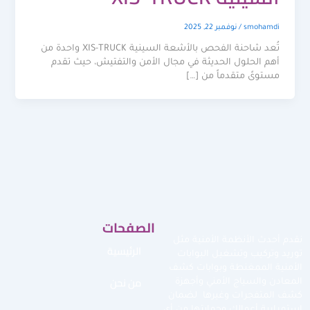
smohamdi
/
نوفمبر 22, 2025
تُعد شاحنة الفحص بالأشعة السينية XIS-TRUCK واحدة من
أهم الحلول الحديثة في مجال الأمن والتفتيش، حيث تقدم
مستوىً متقدماً من […]
الصفحات
نقدم أحدث الأنظمة الأمنية مثل
الرئيسية
توريد وتركيب وتشغيل البوابات
الأمنية الممغنطة وبوابات كشف
من نحن
المعادن والسياج الأمني وأجهزة
كشف المتفجرات وغيرها لضمان
استمرارية أعمالك وحمايتها من أي