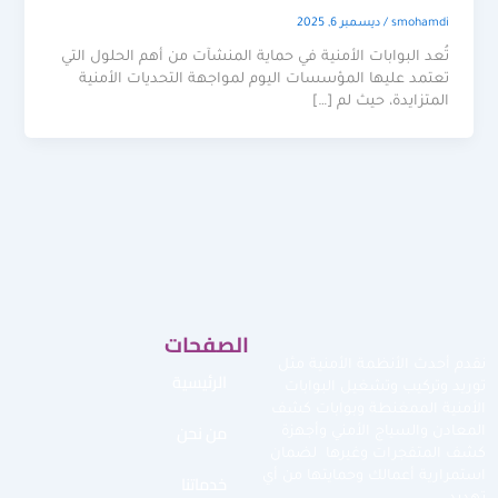
smohamdi
/
ديسمبر 6, 2025
تُعد البوابات الأمنية في حماية المنشآت من أهم الحلول التي
تعتمد عليها المؤسسات اليوم لمواجهة التحديات الأمنية
المتزايدة، حيث لم […]
الصفحات
نقدم أحدث الأنظمة الأمنية مثل
الرئيسية
توريد وتركيب وتشغيل البوابات
الأمنية الممغنطة وبوابات كشف
من نحن
المعادن والسياج الأمني وأجهزة
كشف المتفجرات وغيرها لضمان
استمرارية أعمالك وحمايتها من أي
خدماتنا