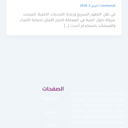
smohamdi
/
أبريل 5, 2026
في ظل التطور السريع وزيادة التحديات الأمنية، أصبحت
شركة حلول أمنية في المملكة الخيار الأمثل لحماية الأفراد
والمنشآت باستخدام أحدث […]
الصفحات
نقدم أحدث الأنظمة الأمنية مثل
الرئيسية
توريد وتركيب وتشغيل البوابات
الأمنية الممغنطة وبوابات كشف
من نحن
المعادن والسياج الأمني وأجهزة
كشف المتفجرات وغيرها لضمان
استمرارية أعمالك وحمايتها من أي
خدماتنا