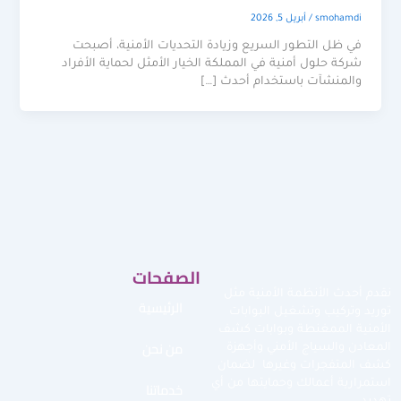
smohamdi
/
أبريل 5, 2026
في ظل التطور السريع وزيادة التحديات الأمنية، أصبحت
شركة حلول أمنية في المملكة الخيار الأمثل لحماية الأفراد
والمنشآت باستخدام أحدث […]
الصفحات
نقدم أحدث الأنظمة الأمنية مثل
الرئيسية
توريد وتركيب وتشغيل البوابات
الأمنية الممغنطة وبوابات كشف
من نحن
المعادن والسياج الأمني وأجهزة
كشف المتفجرات وغيرها لضمان
استمرارية أعمالك وحمايتها من أي
خدماتنا