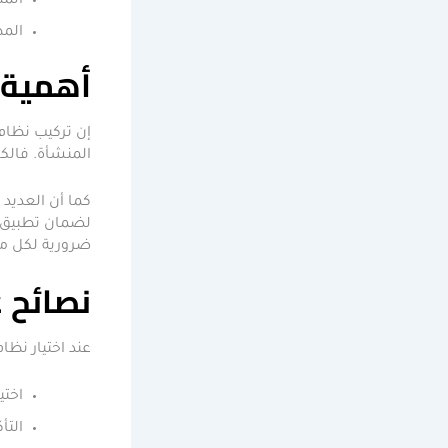
الم
المط
أهمية 
إن تركيب نظام 
المنشأة. فالك
كما أن العديد
لضمان تطبيق م
ضرورية لكل مؤ
نصائح ع
عند اختيار نظ
اختي
التأ