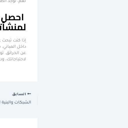
نعم، توجد أنظم
احصل ع
لمنشأت
إذا كنت تبحث 
داخل المباني، 
عن الحرائق. ت
لاحتياجاتك، ود
السابق