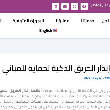
 على تواصل :
L
Y
X
F
i
o
-
a
n
u
t
c
k
t
w
e
نحن
خدماتنا
عملاؤنا
الاجهزة المتوفرة
ا
e
u
i
b
d
b
t
o
i
e
t
o
English
n
e
k
r
نذار الحريق الذكية لحماية للمباني
sm
/
أبريل 14, 2026
كنولوجي في أنظمة الأمن والسلامة، أصبحت
أنظمة إنذار الحريق الذكية
عتمد عليها الشركات والمؤسسات لحماية الأرواح والممتلكات. فهذه الأ
إنذار عند حدوث الحريق فقط، بل تعتمد على تقنيات استشعار وتحليل 
ر عن الدخان أو ارتفاع درجات الحرارة قبل أن يتحول الأمر إلى خطر حقي