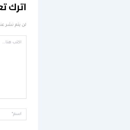
اترك تع
لن يتم نشر عنو
اكتب
هنا...
اسم*