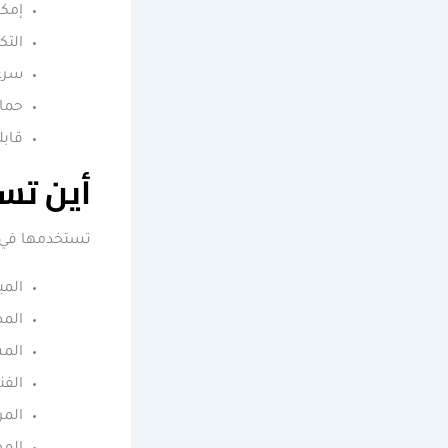
إمكا
التك
سرعة
حماي
قابل
أين تست
تستخدمها في ا
المب
المص
المس
الفن
المر