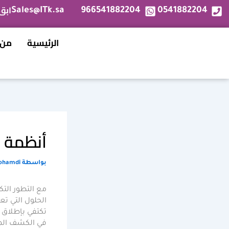
خطي
ابق
Sales@ITk.sa
966541882204
0541882204
لى
لمحتوى
الرئيسية
من 
أنظمة إ
بواسطة
ohamdi
مع التطور الت
الحلول التي ت
تكتفي بإطلاق 
في الكشف المبك