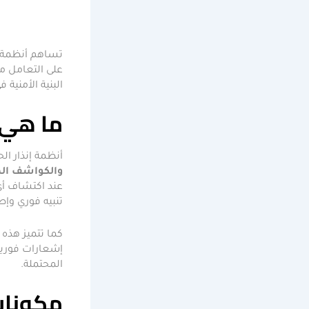
تساهم أنظمة إ
على التعامل م
البنية الأمنية
ما هي أ
أنظمة إنذار ا
والكواشف الم
عند اكتشاف أي 
تنبيه فوري وإط
كما تتميز هذه 
إشعارات فورية 
المحتملة.
مكونات 