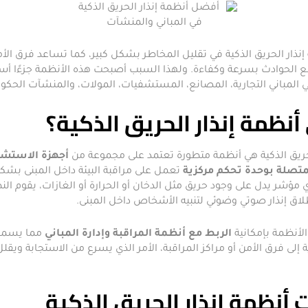
نذار الحريق الذكية في تقليل المخاطر بشكل كبير، كما تساعد فرق الأ
ع الحوادث بسرعة وكفاءة. ولهذا السبب أصبحت هذه الأنظمة جزءًا أسا
 في المباني التجارية، المصانع، المستشفيات، المولات، والمنشآت الحكوم
نظمة إنذار الحريق الذكية؟
لحريق الذكية هي أنظمة متطورة تعتمد على مجموعة من
أجهزة الاستشع
تصلة بوحدة تحكم مركزية
تعمل على مراقبة البيئة داخل المبنى بش
مؤشر يدل على وجود حريق مثل الدخان أو الحرارة أو الغازات، يقوم الن
لاق إنذار صوتي وضوئي لتنبيه الأشخاص داخل المبنى.
الأنظمة بإمكانية
الربط مع أنظمة المراقبة وإدارة المباني
مما يسمح
إلى فرق الأمن أو مراكز المراقبة، الأمر الذي يسرع من الاستجابة ويقلل
أنظمة إنذار الحريق الذكية